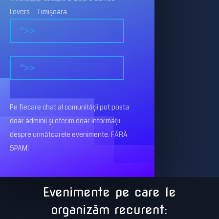
Lovers – Timișoara
”>>
”>>
Pe fiecare chat al comunității pot posta
doar adminii și oferim doar informații
despre următoarele evenimente. FĂRĂ
SPAM!
Evenimente pe care le
organizăm recurent: