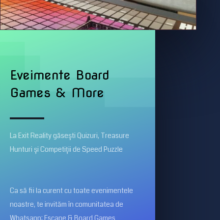
Eveimente Board
Games & More
La Exit Reality găsești Quizuri, Treasure
Hunturi și Competiții de Speed Puzzle
Ca să fii la curent cu toate evenimentele
noastre, te invităm în comunitatea de
Whatsapp: Escape & Board Games