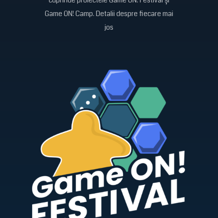
Game ON! Camp. Detalii despre fiecare mai
jos