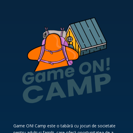
Game ON! Camp este o tabără cu jocuri de societate
pentru adulți și familii, care oferă oportunitatea de a